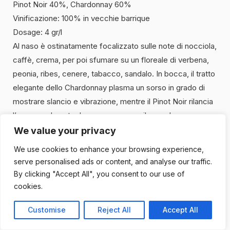
Pinot Noir 40%, Chardonnay 60%
Vinificazione: 100% in vecchie barrique
Dosage: 4 gr/l
Al naso è ostinatamente focalizzato sulle note di nocciola,
caffè, crema, per poi sfumare su un floreale di verbena,
peonia, ribes, cenere, tabacco, sandalo. In bocca, il tratto
elegante dello Chardonnay plasma un sorso in grado di
mostrare slancio e vibrazione, mentre il Pinot Noir rilancia
l’agrume, al centro bocca, per uno sviluppo denso,
minerale, agilissimo. Infine, una bollicina fine e
We value your privacy
carezzevole, una smagliante purezza sapida e una
We use cookies to enhance your browsing experience,
materia ricca ma mai saturante, bensì agile e articolata,
serve personalised ads or content, and analyse our traffic.
culminano in un finale dalla lunga persistenza.
Coup de
By clicking "Accept All", you consent to our use of
coeur
.
cookies.
Customise
Reject All
Accept All