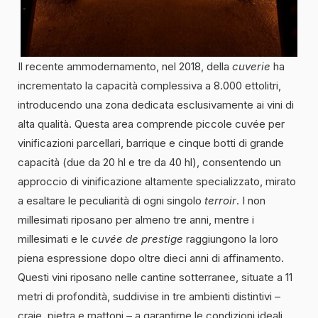
Il recente ammodernamento, nel 2018, della
cuverie
ha
incrementato la capacità complessiva a 8.000 ettolitri,
introducendo una zona dedicata esclusivamente ai vini di
alta qualità. Questa area comprende piccole cuvée per
vinificazioni parcellari, barrique e cinque botti di grande
capacità (due da 20 hl e tre da 40 hl), consentendo un
approccio di vinificazione altamente specializzato, mirato
a esaltare le peculiarità di ogni singolo
terroir
. I non
millesimati riposano per almeno tre anni, mentre i
millesimati e le c
uvée de prestige
raggiungono la loro
piena espressione dopo oltre dieci anni di affinamento.
Questi vini riposano nelle cantine sotterranee, situate a 11
metri di profondità, suddivise in tre ambienti distintivi –
craie, pietra e mattoni – a garantirne le condizioni ideali