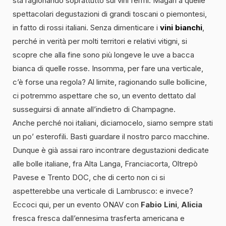
sta ragionando soprattutto sui vini fermi. Magari a quelle
spettacolari degustazioni di grandi toscani o piemontesi,
in fatto di rossi italiani. Senza dimenticare i
vini bianchi
,
perché in verità per molti territori e relativi vitigni, si
scopre che alla fine sono più longeve le uve a bacca
bianca di quelle rosse. Insomma, per fare una verticale,
c’è forse una regola? Al limite, ragionando sulle bollicine,
ci potremmo aspettare che so, un evento dettato dal
susseguirsi di annate all’indietro di Champagne.
Anche perché noi italiani, diciamocelo, siamo sempre stati
un po’ esterofili. Basti guardare il nostro parco macchine.
Dunque è già assai raro incontrare degustazioni dedicate
alle bolle italiane, fra Alta Langa, Franciacorta, Oltrepò
Pavese e Trento DOC, che di certo non ci si
aspetterebbe una verticale di Lambrusco: e invece?
Eccoci qui, per un evento ONAV con
Fabio Lini
,
Alicia
fresca fresca dall’ennesima trasferta americana e