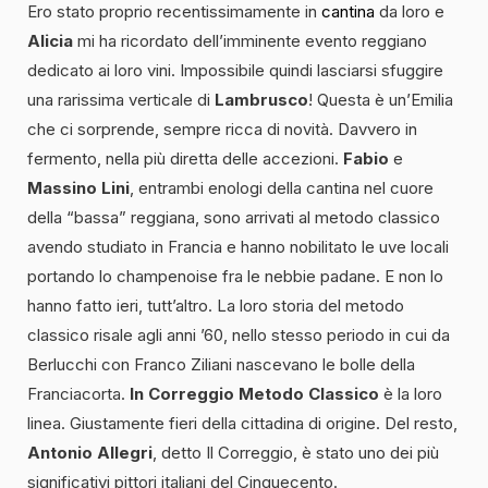
Ero stato proprio recentissimamente in
cantina
da loro e
Alicia
mi ha ricordato dell’imminente evento reggiano
dedicato ai loro vini. Impossibile quindi lasciarsi sfuggire
una rarissima verticale di
Lambrusco
! Questa è un’Emilia
che ci sorprende, sempre ricca di novità. Davvero in
fermento, nella più diretta delle accezioni.
Fabio
e
Massino Lini
, entrambi enologi della cantina nel cuore
della “bassa” reggiana, sono arrivati al metodo classico
avendo studiato in Francia e hanno nobilitato le uve locali
portando lo champenoise fra le nebbie padane. E non lo
hanno fatto ieri, tutt’altro. La loro storia del metodo
classico risale agli anni ’60, nello stesso periodo in cui da
Berlucchi con Franco Ziliani nascevano le bolle della
Franciacorta.
In Correggio Metodo Classico
è la loro
linea. Giustamente fieri della cittadina di origine. Del resto,
Antonio Allegri
, detto Il Correggio, è stato uno dei più
significativi pittori italiani del Cinquecento.