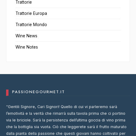
Trattorie
Trattorie Europa
Trattorie Mondo
Wine News
Wine Notes
PASSIONEGOURMET.IT
“Gentili Signore, Cari Signori! Quello di cui vi parleremo sarà
l’emotività e la verità che rimarrà sulla tavola prima che ci portino
via le briciole. Sarà la persistenza dell’ultima goccia di vino prima
che la bottiglia sia vuota. Ciò che leggerete sarà il frutto maturato
dalla pianta della passione che questi giovani hanno coltivato per