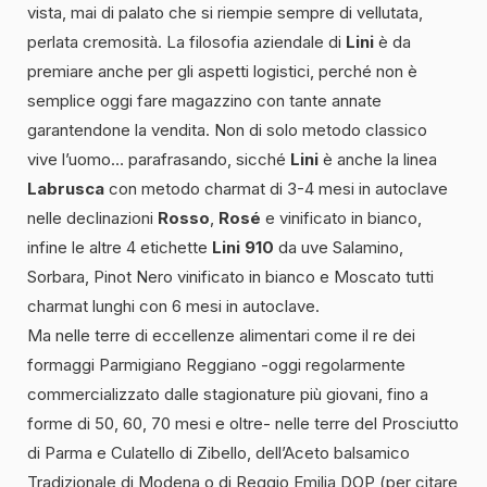
vista, mai di palato che si riempie sempre di vellutata,
perlata cremosità. La filosofia aziendale di
Lini
è da
premiare anche per gli aspetti logistici, perché non è
semplice oggi fare magazzino con tante annate
garantendone la vendita. Non di solo metodo classico
vive l’uomo… parafrasando, sicché
Lini
è anche la linea
Labrusca
con metodo charmat di 3-4 mesi in autoclave
nelle declinazioni
Rosso
,
Rosé
e vinificato in bianco,
infine le altre 4 etichette
Lini 910
da uve Salamino,
Sorbara, Pinot Nero vinificato in bianco e Moscato tutti
charmat lunghi con 6 mesi in autoclave.
Ma nelle terre di eccellenze alimentari come il re dei
formaggi Parmigiano Reggiano -oggi regolarmente
commercializzato dalle stagionature più giovani, fino a
forme di 50, 60, 70 mesi e oltre- nelle terre del Prosciutto
di Parma e Culatello di Zibello, dell’Aceto balsamico
Tradizionale di Modena o di Reggio Emilia DOP (per citare