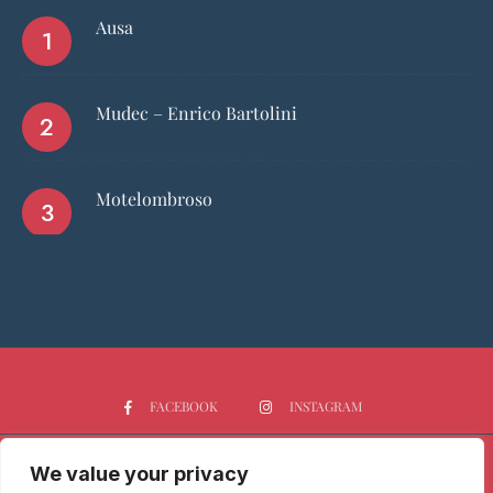
Ausa
Mudec – Enrico Bartolini
Motelombroso
FACEBOOK
INSTAGRAM
We value your privacy
HOME
CHI SIAMO
PGTOP5
RISTORANTI