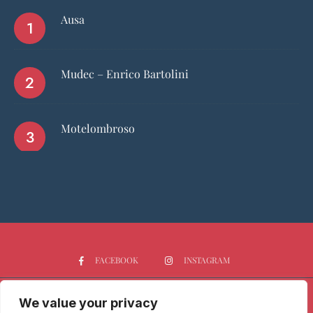
Ausa
Mudec – Enrico Bartolini
Motelombroso
FACEBOOK
INSTAGRAM
We value your privacy
HOME
CHI SIAMO
PGTOP5
RISTORANTI