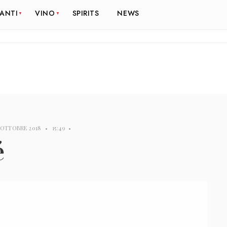
RANTI
VINO
SPIRITS
NEWS
 OTTOBRE 2018
•
15:49
•
é