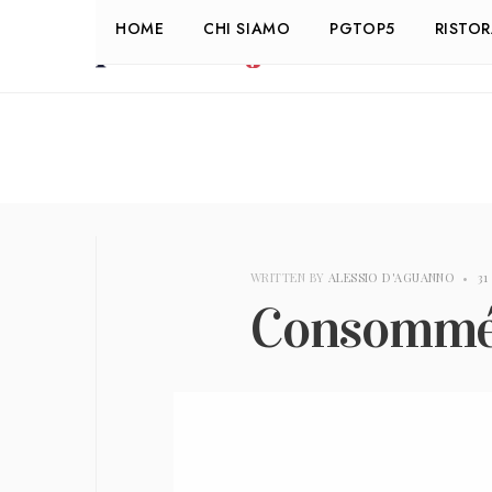
HOME
CHI SIAMO
PGTOP5
RISTO
WRITTEN BY
ALESSIO D'AGUANNO
•
31
Consomm