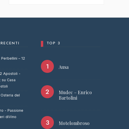
RECENTI
TOP 3
Perbellini – 12
Ausa
12 Apostoli -
t
su
Casa
stoli
Mudec – Enrico
u
Osteria del
Bartolini
oro - Passione
eri diVino
Motelombroso