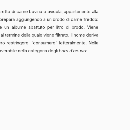
retto di carne bovina o avicola, appartenente alla
Si prepara aggiungendo a un brodo di carne freddo:
re e un albume sbattuto per litro di brodo. Viene
 al termine della quale viene filtrato. Il nome deriva
ero restringere, “consumare” letteralmente. Nella
verabile nella categoria degli
hors d’oeuvre
.