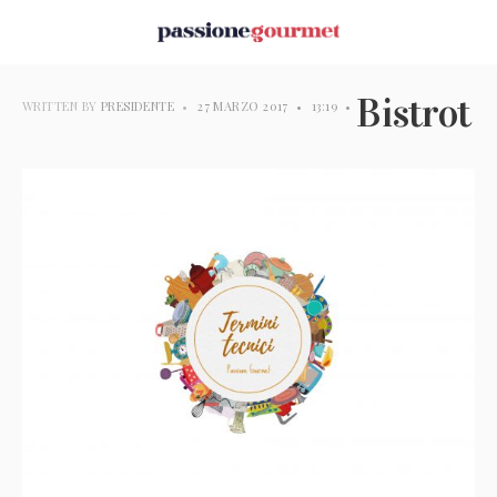
Bistrot
WRITTEN BY
PRESIDENTE
•
27 MARZO 2017
•
13:19
•