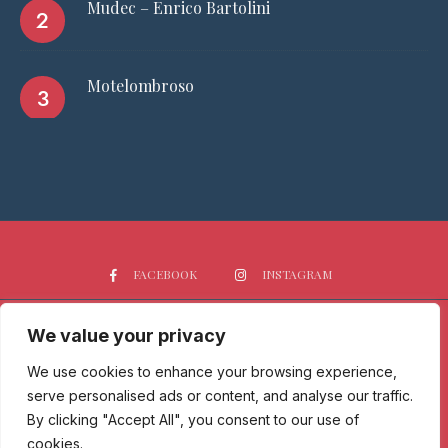
Mudec – Enrico Bartolini
Motelombroso
FACEBOOK
INSTAGRAM
We value your privacy
HOME
CHI SIAMO
PGTOP5
RISTORANTI
VINO
SPIRITS
NEWS
We use cookies to enhance your browsing experience,
serve personalised ads or content, and analyse our traffic.
Passione Gourmet è una testata giornalistica registrata presso il
By clicking "Accept All", you consent to our use of
Tribunale di Milano con n° 173/2017 il 09/06/2017 - Iscrizione al ROC
cookies.