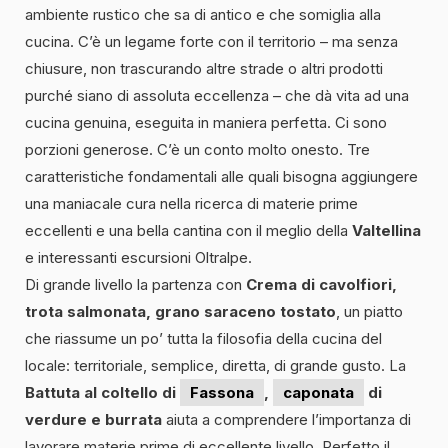
ambiente rustico che sa di antico e che somiglia alla
cucina. C’è un legame forte con il territorio – ma senza
chiusure, non trascurando altre strade o altri prodotti
purché siano di assoluta eccellenza – che dà vita ad una
cucina genuina, eseguita in maniera perfetta. Ci sono
porzioni generose. C’è un conto molto onesto. Tre
caratteristiche fondamentali alle quali bisogna aggiungere
una maniacale cura nella ricerca di materie prime
eccellenti e una bella cantina con il meglio della
Valtellina
e interessanti escursioni Oltralpe.
Di grande livello la partenza con
Crema di cavolfiori,
trota salmonata, grano saraceno tostato
, un piatto
che riassume un po’ tutta la filosofia della cucina del
locale: territoriale, semplice, diretta, di grande gusto. La
Battuta al coltello di
Fassona
,
caponata
di
verdure e burrata
aiuta a comprendere l’importanza di
lavorare materie prime di eccellente livello. Perfetto il