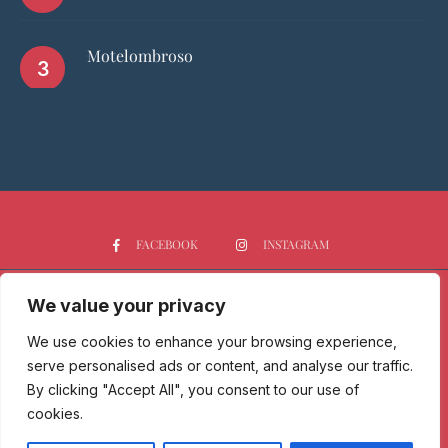
Motelombroso
FACEBOOK
INSTAGRAM
We value your privacy
HOME
CHI SIAMO
PGTOP5
RISTORANTI
VINO
SPIRITS
NEWS
We use cookies to enhance your browsing experience,
serve personalised ads or content, and analyse our traffic.
Passione Gourmet è una testata giornalistica registrata presso il
By clicking "Accept All", you consent to our use of
Tribunale di Milano con n° 173/2017 il 09/06/2017 - Iscrizione al ROC
cookies.
n. 30212/2017 del 07/09/2017.
Copyright © 2025 Passione Gourmet, All Rights Reserved - Privacy