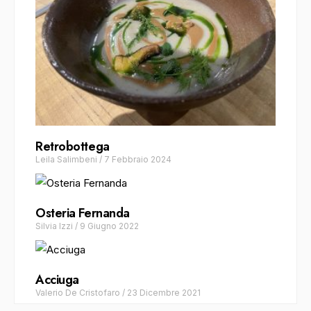
Retrobottega
Leila Salimbeni
/
7 Febbraio 2024
Osteria Fernanda
Silvia Izzi
/
9 Giugno 2022
Acciuga
Valerio De Cristofaro
/
23 Dicembre 2021