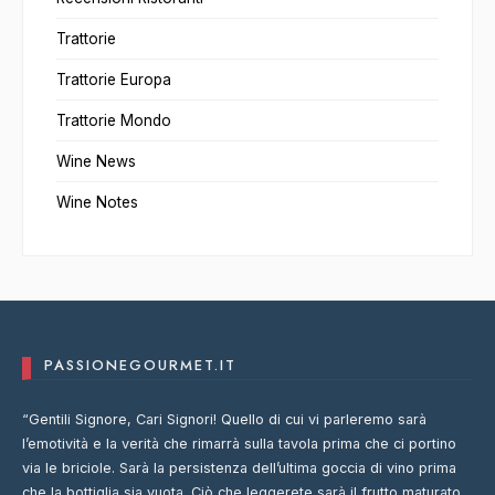
Trattorie
Trattorie Europa
Trattorie Mondo
Wine News
Wine Notes
PASSIONEGOURMET.IT
“Gentili Signore, Cari Signori! Quello di cui vi parleremo sarà
l’emotività e la verità che rimarrà sulla tavola prima che ci portino
via le briciole. Sarà la persistenza dell’ultima goccia di vino prima
che la bottiglia sia vuota. Ciò che leggerete sarà il frutto maturato