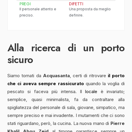
PREGI
DIFETTI
Il personale attento e
Una proposta da meglio
preciso.
definire.
Alla ricerca di un porto
sicuro
Siamo tornati da
Acquasanta
, certi di ritrovare
il porto
che ci aveva sempre rassicurato
quando la voglia di
pescato si faceva più intensa. Il
locale
è invariato;
semplice, quasi minimalista, fa da contraltare alla
spigliatezza del personale di sala, giovane, simpatico, ma
sempre preciso e mai invadente. I mutamenti che ci sono
stati riguardano, però, la cucina. La nuova mano di
Pierre
Khalil Abou Zeid
al timone garantisce sempre un