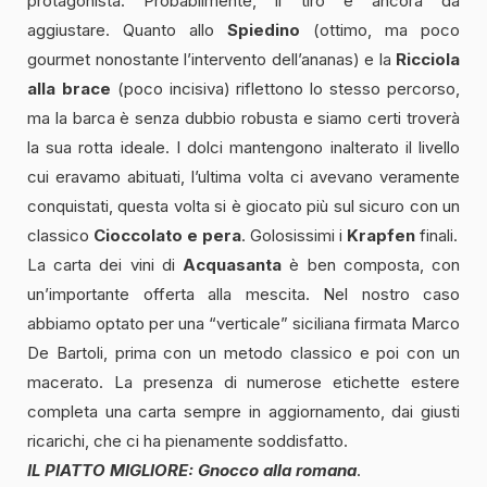
protagonista. Probabilmente, il tiro è ancora da
aggiustare. Quanto allo
Spiedino
(ottimo, ma poco
gourmet nonostante l’intervento dell’ananas) e la
Ricciola
alla brace
(poco incisiva) riflettono lo stesso percorso,
ma la barca è senza dubbio robusta e siamo certi troverà
la sua rotta ideale. I dolci mantengono inalterato il livello
cui eravamo abituati, l’ultima volta ci avevano veramente
conquistati, questa volta si è giocato più sul sicuro con un
classico
Cioccolato e pera
. Golosissimi i
Krapfen
finali.
La carta dei vini di
Acquasanta
è ben composta, con
un’importante offerta alla mescita. Nel nostro caso
abbiamo optato per una “verticale” siciliana firmata Marco
De Bartoli, prima con un metodo classico e poi con un
macerato. La presenza di numerose etichette estere
completa una carta sempre in aggiornamento, dai giusti
ricarichi, che ci ha pienamente soddisfatto.
IL PIATTO MIGLIORE:
Gnocco alla romana
.