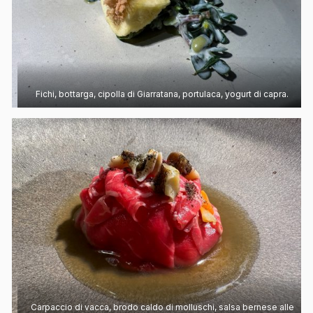
Fichi, bottarga, cipolla di Giarratana, portulaca, yogurt di capra.
Carpaccio di vacca, brodo caldo di molluschi, salsa bernese alle