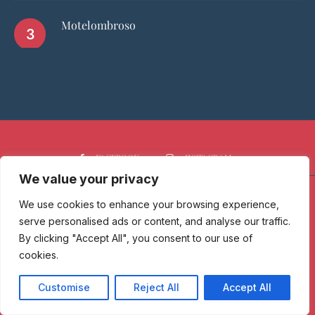
Motelombroso
FACEBOOK
INSTAGRAM
We value your privacy
We use cookies to enhance your browsing experience,
HOME
CHI SIAMO
PGTOP5
RISTORANTI
VINO
SPIRITS
NEWS
serve personalised ads or content, and analyse our traffic.
By clicking "Accept All", you consent to our use of
cookies.
Passione Gourmet è una testata giornalistica registrata presso il
Tribunale di Milano con n° 173/2017 il 09/06/2017 - Iscrizione al ROC
n. 30212/2017 del 07/09/2017.
Customise
Reject All
Accept All
Copyright © 2025 Passione Gourmet, All Rights Reserved - Privacy