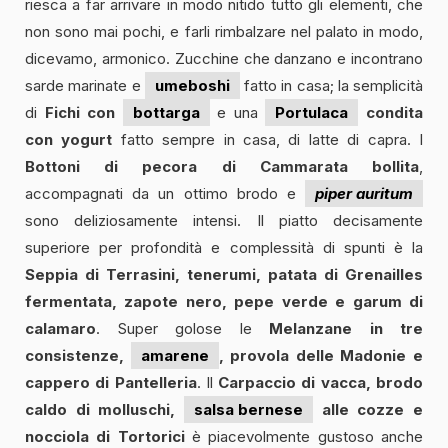
riesca a far arrivare in modo nitido tutto gli elementi, che
non sono mai pochi, e farli rimbalzare nel palato in modo,
dicevamo, armonico. Zucchine che danzano e incontrano
sarde marinate e
umeboshi
fatto in casa; la semplicità
di
Fichi con
bottarga
e una
Portulaca
condita
con yogurt
fatto sempre in casa, di latte di capra. I
Bottoni di pecora di Cammarata bollita
,
accompagnati da un ottimo brodo e
piper auritum
sono deliziosamente intensi. Il piatto decisamente
superiore per profondità e complessità di spunti è la
Seppia di Terrasini, tenerumi, patata di Grenailles
fermentata, zapote nero, pepe verde e garum di
calamaro
. Super golose le
Melanzane in tre
consistenze,
amarene
, provola delle Madonie e
cappero di Pantelleria
. Il
Carpaccio di vacca, brodo
caldo di molluschi,
salsa bernese
alle cozze e
nocciola di Tortorici
è piacevolmente gustoso anche