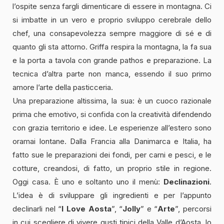
l’ospite senza fargli dimenticare di essere in montagna. Ci
si imbatte in un vero e proprio sviluppo cerebrale dello
chef, una consapevolezza sempre maggiore di sé e di
quanto gli sta attorno. Griffa respira la montagna, la fa sua
e la porta a tavola con grande pathos e preparazione. La
tecnica d’altra parte non manca, essendo il suo primo
amore l’arte della pasticceria.
Una preparazione altissima, la sua: è un cuoco razionale
prima che emotivo, si confida con la creatività difendendo
con grazia territorio e idee. Le esperienze all’estero sono
oramai lontane. Dalla Francia alla Danimarca e Italia, ha
fatto sue le preparazioni dei fondi, per carni e pesci, e le
cotture, creandosi, di fatto, un proprio stile in regione.
Oggi casa. È uno e soltanto uno il menù:
Declinazioni
.
L’idea è di sviluppare gli ingredienti e per l’appunto
declinarli nel “
I Love Aosta
”, “
Jolly
” e “
Arte
”, percorsi
in cui scegliere di vivere gusti tipici della Valle d’Aosta, lo