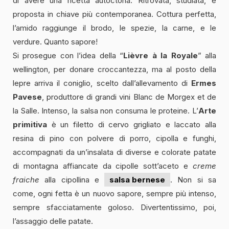
di avere una ricetta autoctona. Ritrovata, studiata, è
proposta in chiave più contemporanea. Cottura perfetta,
l’amido raggiunge il brodo, le spezie, la carne, e le
verdure. Quanto sapore!
Si prosegue con l’idea della “
Lièvre
à la Royale
” alla
wellington, per donare croccantezza, ma al posto della
lepre arriva il coniglio, scelto dall’allevamento di
Ermes
Pavese
, produttore di grandi vini Blanc de Morgex et de
la Salle. Intenso, la salsa non consuma le proteine. L’
Arte
primitiva
è un filetto di cervo grigliato e laccato alla
resina di pino con polvere di porro, cipolla e funghi,
accompagnati da un’insalata di diverse e colorate patate
di montagna affiancate da cipolle sott’aceto e
creme
fraiche
alla cipollina e
salsa bernese
. Non si sa
come, ogni fetta è un nuovo sapore, sempre più intenso,
sempre sfacciatamente goloso. Divertentissimo, poi,
l’assaggio delle patate.