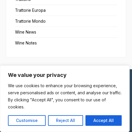
Trattorie Europa
Trattorie Mondo
Wine News
Wine Notes
We value your privacy
We use cookies to enhance your browsing experience,
PASSIONEGOURMET.IT
serve personalised ads or content, and analyse our traffic.
By clicking "Accept All", you consent to our use of
“Gentili Signore, Cari Signori! Quello di cui vi parleremo sarà
cookies.
l’emotività e la verità che rimarrà sulla tavola prima che ci portino
via le briciole. Sarà la persistenza dell’ultima goccia di vino prima
Customise
Reject All
Accept All
che la bottiglia sia vuota. Ciò che leggerete sarà il frutto maturato
dalla pianta della passione che questi giovani hanno coltivato per