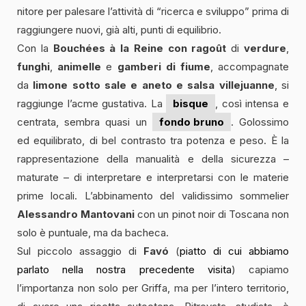
nitore per palesare l’attività di “ricerca e sviluppo” prima di
raggiungere nuovi, già alti, punti di equilibrio.
Con la
Bouchées à la Reine
con
ragoût
di
verdure
,
funghi
,
animelle
e
gamberi di fiume
, accompagnate
da
limone sotto sale e
aneto e
salsa villejuanne
, si
raggiunge l’acme gustativa. La
bisque
, così intensa e
centrata, sembra quasi un
fondo bruno
. Golossimo
ed equilibrato, di bel contrasto tra potenza e peso. È la
rappresentazione della manualità e della sicurezza –
maturate – di interpretare e interpretarsi con le materie
prime locali. L’abbinamento del validissimo sommelier
Alessandro Mantovani
con un pinot noir di Toscana non
solo è puntuale, ma da bacheca.
Sul piccolo assaggio di
Favó
(
piatto di cui abbiamo
parlato nella nostra precedente visita
) capiamo
l’importanza non solo per Griffa, ma per l’intero territorio,