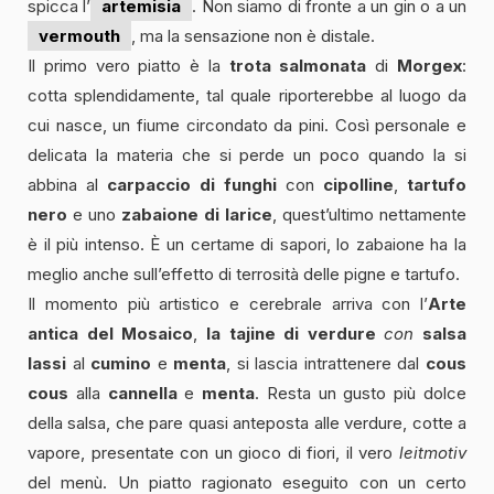
spicca l’
artemisia
. Non siamo di fronte a un gin o a un
vermouth
, ma la sensazione non è distale.
Il primo vero piatto è la
trota salmonata
di
Morgex
:
cotta splendidamente, tal quale riporterebbe al luogo da
cui nasce, un fiume circondato da pini. Così personale e
delicata la materia che si perde un poco quando la si
abbina al
carpaccio di funghi
con
cipolline
,
tartufo
nero
e uno
zabaione di larice
, quest’ultimo nettamente
è il più intenso. È un certame di sapori, lo zabaione ha la
meglio anche sull’effetto di terrosità delle pigne e tartufo.
Il momento più artistico e cerebrale arriva con l’
Arte
antica del Mosaico
,
la tajine di verdure
con
salsa
lassi
al
cumino
e
menta
, si lascia intrattenere dal
cous
cous
alla
cannella
e
menta
. Resta un gusto più dolce
della salsa, che pare quasi anteposta alle verdure, cotte a
vapore, presentate con un gioco di fiori, il vero
leitmotiv
del menù. Un piatto ragionato eseguito con un certo