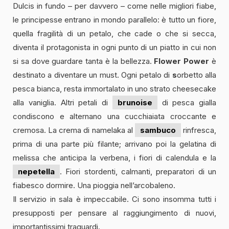
Dulcis in fundo – per davvero – come nelle migliori fiabe,
le principesse entrano in mondo parallelo: è tutto un fiore,
quella fragilità di un petalo, che cade o che si secca,
diventa il protagonista in ogni punto di un piatto in cui non
si sa dove guardare tanta è la bellezza.
Flower Power
è
destinato a diventare un must. Ogni petalo di
s
orbetto alla
pesca bianca, resta immortalato in uno strato cheesecake
alla vaniglia. Altri petali di
brunoise
di pesca gialla
condiscono e alternano una cucchiaiata croccante e
cremosa. La crema di namelaka al
sambuco
rinfresca,
prima di una parte più filante; arrivano poi la gelatina di
melissa che anticipa la verbena, i fiori di calendula e la
nepetella
. Fiori stordenti, calmanti, preparatori di un
fiabesco dormire. Una pioggia nell’arcobaleno.
Il servizio in sala è impeccabile. Ci sono insomma tutti i
presupposti per pensare al raggiungimento di nuovi,
importantissimi traguardi.