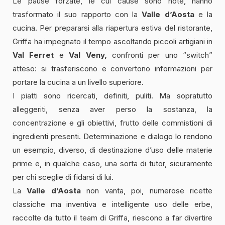
Le pause forzate, le cui cause sono note, hanno
trasformato il suo rapporto con la
Valle d’Aosta
e la
cucina. Per prepararsi alla riapertura estiva del ristorante,
Griffa ha impegnato il tempo ascoltando piccoli artigiani in
Val Ferret
e
Val Veny,
confronti per uno “switch”
atteso: si trasferiscono e convertono informazioni per
portare la cucina a un livello superiore.
I piatti sono ricercati, definiti, puliti. Ma sopratutto
alleggeriti, senza aver perso la sostanza, la
concentrazione e gli obiettivi, frutto delle commistioni di
ingredienti presenti. Determinazione e dialogo lo rendono
un esempio, diverso, di destinazione d’uso delle materie
prime e, in qualche caso, una sorta di tutor, sicuramente
per chi sceglie di fidarsi di lui.
La
Valle d’Aosta
non vanta, poi, numerose ricette
classiche ma inventiva e intelligente uso delle erbe,
raccolte da tutto il team di Griffa, riescono a far divertire