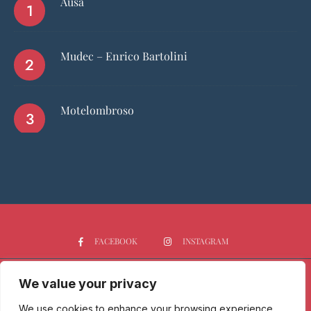
Ausa
Mudec – Enrico Bartolini
Motelombroso
FACEBOOK
INSTAGRAM
We value your privacy
HOME
CHI SIAMO
PGTOP5
RISTORANTI
VINO
SPIRITS
NEWS
We use cookies to enhance your browsing experience,