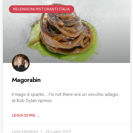
RECENSIONI RISTORANTI ITALIA
Magorabin
Il mago è sparito… I’m not there era un vecchio adagio
di Bob Dylan ripreso
LEGGI DI PIÙ →
Leila Salimbeni
24 Luglio 2023