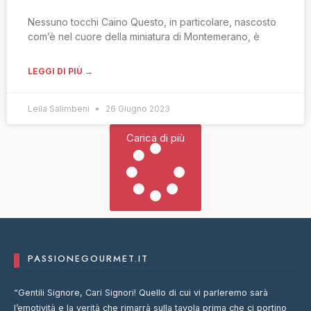
Nessuno tocchi Caino Questo, in particolare, nascosto
com’è nel cuore della miniatura di Montemerano, è
LEGGI DI PIÙ →
Leila Salimbeni
26 Giugno 2023
Carica di più
PASSIONEGOURMET.IT
“Gentili Signore, Cari Signori! Quello di cui vi parleremo sarà
l’emotività e la verità che rimarrà sulla tavola prima che ci portino