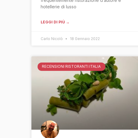
frequentemente ristorazione d’autore e
hotellerie di lusso
LEGGI DI PIÙ →
Carlo Nicolò
18 Gennaio 2022
RECENSIONI RISTORANTI ITALIA