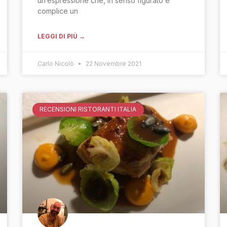
un’espressione che, in senso figurato e
complice un
LEGGI DI PIÙ →
Carlo Nicolò
22 Novembre 2021
RECENSIONI RISTORANTI ITALIA