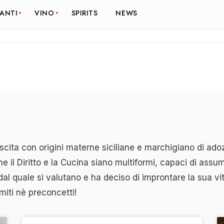
RANTI
VINO
SPIRITS
NEWS
ascita con origini materne siciliane e marchigiano di ado
e il Diritto e la Cucina siano multiformi, capaci di assu
al quale si valutano e ha deciso di improntare la sua vit
imiti nè preconcetti!