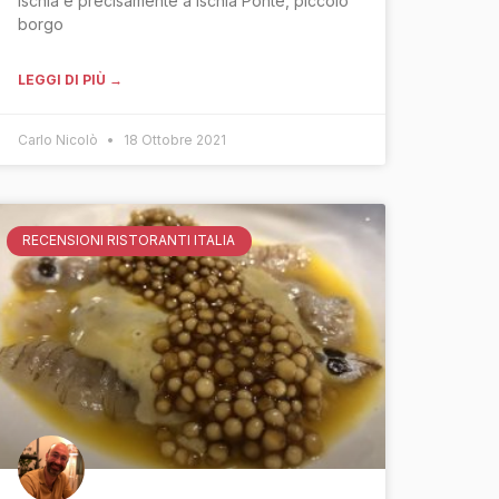
Ischia e precisamente a Ischia Ponte, piccolo
borgo
LEGGI DI PIÙ →
Carlo Nicolò
18 Ottobre 2021
RECENSIONI RISTORANTI ITALIA