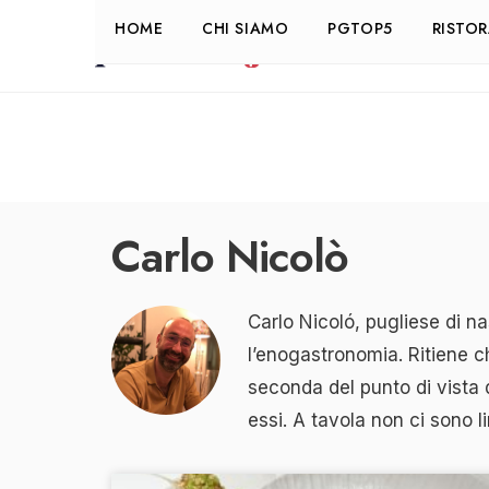
HOME
CHI SIAMO
PGTOP5
RISTO
Carlo Nicolò
Carlo Nicoló, pugliese di n
l’enogastronomia. Ritiene ch
seconda del punto di vista d
essi. A tavola non ci sono l