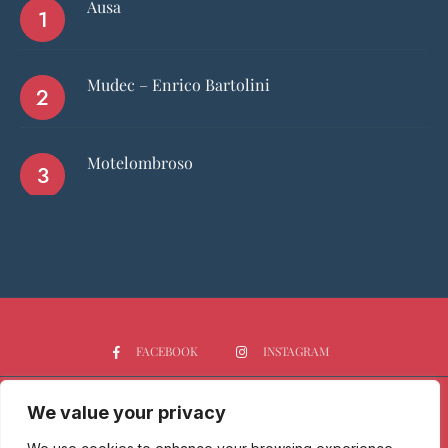
Ausa
Mudec – Enrico Bartolini
Motelombroso
FACEBOOK
INSTAGRAM
We value your privacy
HOME
CHI SIAMO
PGTOP5
RISTORANTI
VINO
SPIRITS
NEWS